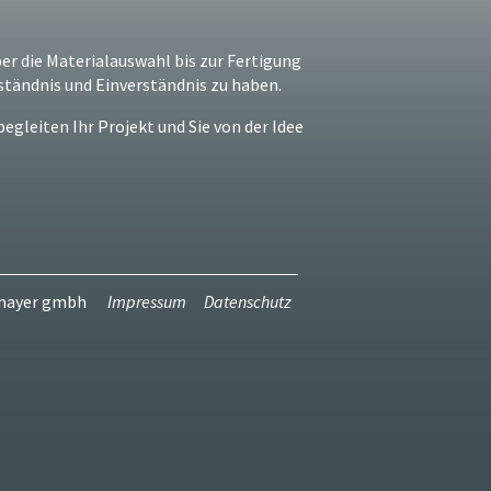
ber die Materialauswahl bis zur Fertigung
rständnis und Einverständnis zu haben.
egleiten Ihr Projekt und Sie von der Idee
dmayer gmbh
Impressum
Datenschutz